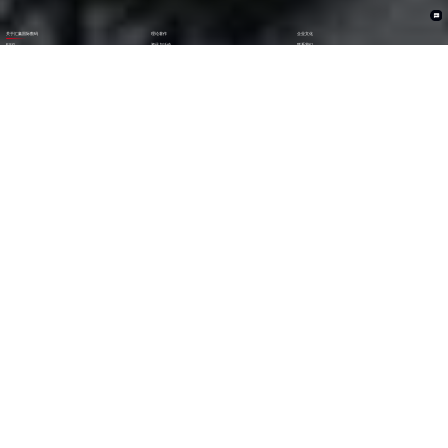
关于汇赢国际数码
理论著作
企业文化
ESG
资讯与活动
联系我们
加入我们
1282
6000
+亿
+
全年营收 (2024)
员工数量
2600
30000
+
+
技术人员数量
渠道生态伙伴
300
123
+
第
位
技术生态伙伴
《财富》中国上市公司
500强(2023)
79
38
第
位
第
位
中国民营企业
《财富》最受赞赏
500强(2023)
中国公司
29
AA
第
位
级
福布斯中国
Wind ESG评级
数字经济100强