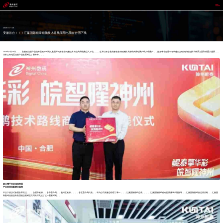
汇赢国际
2025 / 07 / 15
安徽首台！！！汇赢国际鲲泰鲲鹏技术路线商用电脑在合肥下线
2025年7月15日，，，安徽省信创产业迎来里程碑时刻汇赢国际鲲泰首台鲲鹏技术路线商用电脑正式下线。。。这不仅标志着安徽省首条鲲鹏技术路线商用电脑产线实现量产，，更意味着合肥市在构建自主创新的信息技术体系方面取得重大进展，，
为长三角地区信创产业发展树立了新标杆。。。
政企携手共促信创发展
产业协同创新树立典范
本次下线仪式备受各界关注，，，合肥市政府，，各市委办局，，包河区政府，，，，各区委办局代表，，华为公司安徽总经理丁肇一，，，汇赢国际数码总裁、、、、汇赢国际数码信创控股董事长陈振坤，，汇赢国际数码副总裁吕敬，，汇赢国
际数码信创业务集团副总裁树亚共同出席见证了这一重要时刻。。