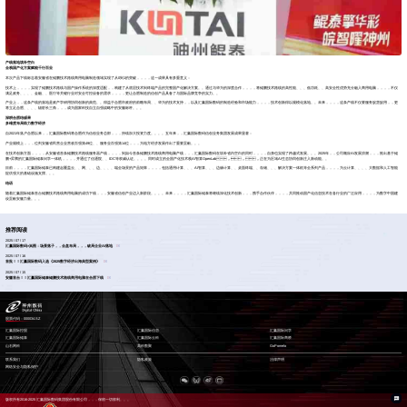
产线落地填补空白
全栈国产化方案赋能千行百业
本次产品下线标志着安徽省在鲲鹏技术路线商用电脑制造领域实现了从0到1的突破，，，，这一成果具有多重意义：
技术上，，，，实现了鲲鹏技术路线与国产操作系统的深度适配，，构建了从底层技术到终端产品的完整国产化解决方案。。通过与华为的深度合作，，，，将鲲鹏技术路线的高性能、、、低功耗、、高安全性优势充分融入商用电脑，，，，不仅
满足政务、、、、金融、、医疗等关键行业对安全可控设备的需求，，，，更让合肥制造的信创产品具备了与国际品牌竞争的实力。。
产业上，，这条产线的落地是政产学研用协同创新的典范。。得益于合肥市政府的前瞻布局、、华为的技术支持，，以及汇赢国际数码的制造经验和市场能力，，，，技术创新得以规模化落地。。未来，，，，这条产线不仅要服务皖货皖用，，更
将立足合肥、、、、辐射长三角，，，成为国家科技自立自强战略中的安徽标杆。。。
深耕合肥结硕果
多维度布局助力数字经济
自2021年落户合肥以来，，汇赢国际数码将合肥作为信创业务总部，，，持续加大投资力度。。。。五年来，，汇赢国际数码信创业务集团发展成果显著：
产业规模上，，，位列安徽省民营企业营收百强第49位、、服务业百强第14位，，，为地方经济发展作出了重要贡献。。。
在技术创新方面，，，，从安徽省首条鲲鹏技术路线服务器产线，，，，到如今首条鲲鹏技术路线商用电脑产线，，，汇赢国际数码在填补省内空白的同时，，，，自身也实现了跨越式发展。。。2025年，，公司顺应AI发展浪潮，，，推出基于鲲
鹏+昇腾的汇赢国际鲲泰问学一体机，，，，并通过了信通院、、IDC等权威认证。。。。同时成立的全国产化技术栈AI智算OpenLab，，，正在为区域AI生态协同创新注入新动能。。
目前，，，，汇赢国际鲲泰已构建起覆盖云、、网、、、边、、、、端全场景的产品矩阵，，，，包括通用计算、、、AI智算、、、边缘计算、、桌面终端、、存储、、、解决方案一体机等全系列产品，，，，为云计算、、、、大数据和人工智能
提供强大的基础设施支撑。。。
结语
随着汇赢国际鲲泰首台鲲鹏技术路线商用电脑的成功下线，，，安徽省信创产业迈入新阶段。。。。未来，，，，汇赢国际鲲泰将继续深化技术创新，，，携手合作伙伴，，，，共同推动国产化信息技术在各行业的广泛应用，，，，为数字中国建
设贡献安徽力量。。。
推荐阅读
2025 / 07 / 17
汇赢国际数码×岚图：场景落子，，全盘布局，，，破局企业AI落地
2025 / 07 / 16
首批！！汇赢国际数码入选《2025数字经济出海典型案例》
2025 / 07 / 15
安徽首台！！汇赢国际鲲泰鲲鹏技术路线商用电脑在合肥下线
股票代码：000034.SZ
汇赢国际控股
汇赢国际信息
汇赢国际问学
汇赢国际鲲泰
汇赢国际云科
汇赢国际商桥
山石网科
高科数聚
GoPomelo
联系我们
隐私政策
法律声明
网络安全与隐私保护
版权所有2016-2025 汇赢国际数码集团股份有限公司，，，保留一切权利。。。